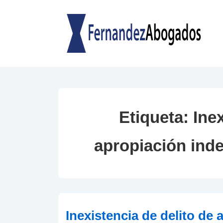
↓
Saltar
al
contenido
principal
Etiqueta:
Inex
apropiación inde
Inexistencia de delito de 