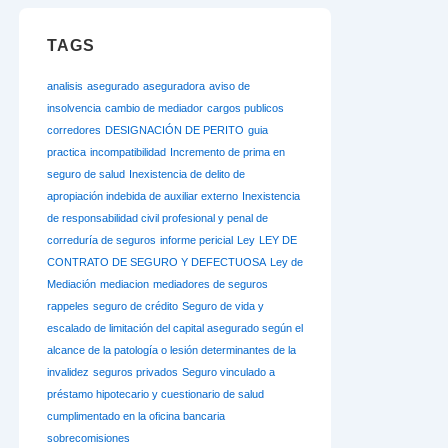
TAGS
analisis
asegurado
aseguradora
aviso de
insolvencia
cambio de mediador
cargos publicos
corredores
DESIGNACIÓN DE PERITO
guia
practica
incompatibilidad
Incremento de prima en
seguro de salud
Inexistencia de delito de
apropiación indebida de auxiliar externo
Inexistencia
de responsabilidad civil profesional y penal de
correduría de seguros
informe pericial
Ley
LEY DE
CONTRATO DE SEGURO Y DEFECTUOSA
Ley de
Mediación
mediacion
mediadores de seguros
rappeles
seguro de crédito
Seguro de vida y
escalado de limitación del capital asegurado según el
alcance de la patología o lesión determinantes de la
invalidez
seguros privados
Seguro vinculado a
préstamo hipotecario y cuestionario de salud
cumplimentado en la oficina bancaria
sobrecomisiones