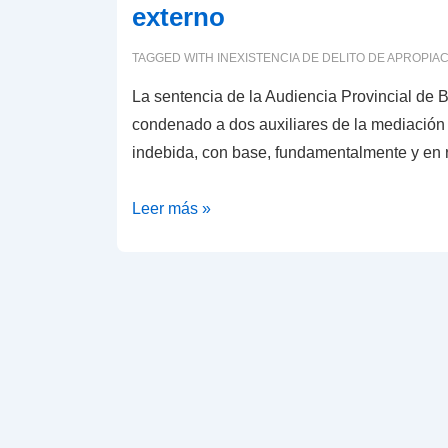
externo
TAGGED WITH
INEXISTENCIA DE DELITO DE APROPIA
La sentencia de la Audiencia Provincial de 
condenado a dos auxiliares de la mediación 
indebida, con base, fundamentalmente y e
Inexistencia
Leer más »
de
delito
de
apropiación
indebida
de
auxiliar
externo