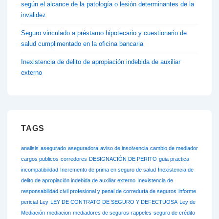
según el alcance de la patología o lesión determinantes de la
invalidez
Seguro vinculado a préstamo hipotecario y cuestionario de
salud cumplimentado en la oficina bancaria
Inexistencia de delito de apropiación indebida de auxiliar
externo
TAGS
analisis
asegurado
aseguradora
aviso de insolvencia
cambio de mediador
cargos publicos
corredores
DESIGNACIÓN DE PERITO
guia practica
incompatibilidad
Incremento de prima en seguro de salud
Inexistencia de
delito de apropiación indebida de auxiliar externo
Inexistencia de
responsabilidad civil profesional y penal de correduría de seguros
informe
pericial
Ley
LEY DE CONTRATO DE SEGURO Y DEFECTUOSA
Ley de
Mediación
mediacion
mediadores de seguros
rappeles
seguro de crédito