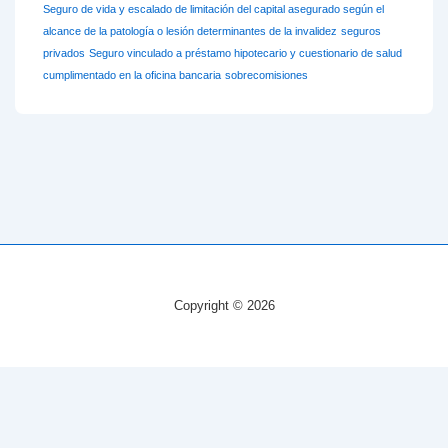
Seguro de vida y escalado de limitación del capital asegurado según el
alcance de la patología o lesión determinantes de la invalidez
seguros
privados
Seguro vinculado a préstamo hipotecario y cuestionario de salud
cumplimentado en la oficina bancaria
sobrecomisiones
Copyright © 2026
This site is protected by
wp-copyrightpro.com
Català
(
Catalán
)
Español