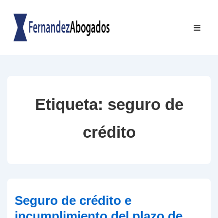
↓
Saltar
Navegac
ME
al
principal
contenido
principal
Etiqueta:
seguro de
crédito
Seguro de crédito e
incumplimiento del plazo de