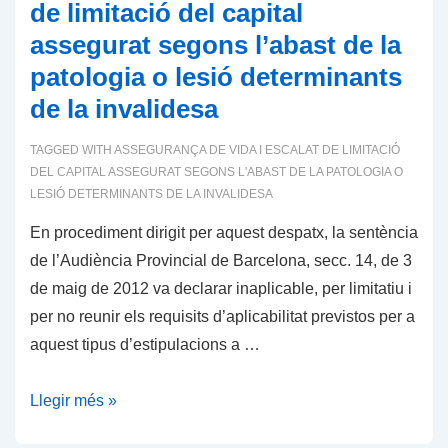
de
de limitació del capital
salut
assegurat segons l’abast de la
patologia o lesió determinants
de la invalidesa
TAGGED WITH
ASSEGURANÇA DE VIDA I ESCALAT DE LIMITACIÓ
DEL CAPITAL ASSEGURAT SEGONS L'ABAST DE LA PATOLOGIA O
LESIÓ DETERMINANTS DE LA INVALIDESA
En procediment dirigit per aquest despatx, la sentència
de l’Audiència Provincial de Barcelona, ​​secc. 14, de 3
de maig de 2012 va declarar inaplicable, per limitatiu i
per no reunir els requisits d’aplicabilitat previstos per a
aquest tipus d’estipulacions a …
Assegurança
Llegir més »
de