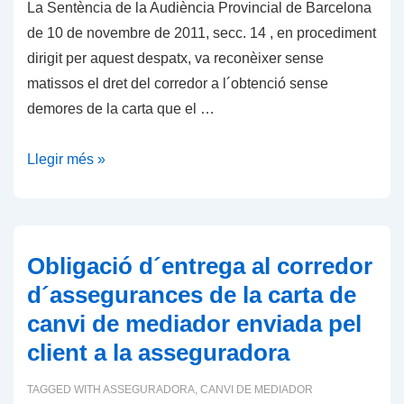
La Sentència de la Audiència Provincial de Barcelona
´
de 10 de novembre de 2011, secc. 14 , en procediment
Avís
dirigit per aquest despatx, va reconèixer sense
d
matissos el dret del corredor a l´obtenció sense
´Insolvència
demores de la carta que el …
Provissional
Obligació
Llegir més »
d
´entrega
al
corredor
Obligació d´entrega al corredor
d
d´assegurances de la carta de
´assegurances
canvi de mediador enviada pel
de
client a la asseguradora
la
carta
TAGGED WITH
ASSEGURADORA
,
CANVI DE MEDIADOR