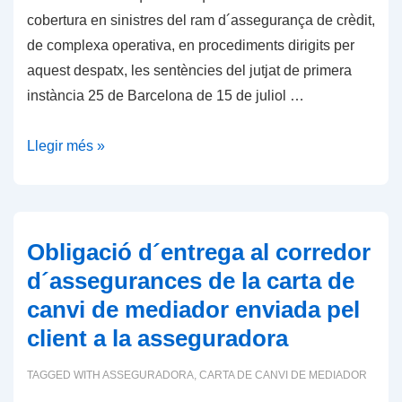
´assegurances
cobertura en sinistres del ram d´assegurança de crèdit,
de complexa operativa, en procediments dirigits per
aquest despatx, les sentències del jutjat de primera
instància 25 de Barcelona de 15 de juliol …
Assegurança
Llegir més »
de
crèdit
i
incumpliment
Obligació d´entrega al corredor
del
d´assegurances de la carta de
termini
canvi de mediador enviada pel
de
client a la asseguradora
notificació
de
TAGGED WITH
ASSEGURADORA
,
CARTA DE CANVI DE MEDIADOR
l