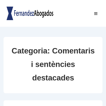
↓
Salta
Navegac
ME
al
principal
contingut
principal
Categoria:
Comentaris
i sentències
destacades