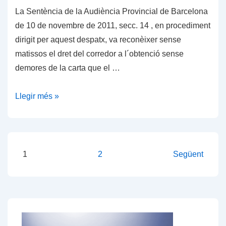
de
La Sentència de la Audiència Provincial de Barcelona
canvi
de 10 de novembre de 2011, secc. 14 , en procediment
de
dirigit per aquest despatx, va reconèixer sense
mediador
matissos el dret del corredor a l´obtenció sense
enviada
demores de la carta que el …
pel
client
Obligació
Llegir més »
a
d
la
´entrega
asseguradora
al
corredor
Paginació
1
2
Següent
d
de
´assegurances
les
de
entrades
la
carta