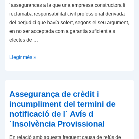
´assegurances a la que una empressa constructora li
reclamaba responsabilitat civil professional derivada
del perjudici que havía sofert, segons el seu argument,
en no ser acceptada com a garantia suficient als
efectes de …
Inexistència
Llegir més »
de
responsabilitat
civil
professional
Assegurança de crèdit i
i
incumpliment del termini de
penal
notificació de l´ Avís d
de
´Insolvència Provissional
corredoría
d
En relació amb aquesta freqüent causa de refús de