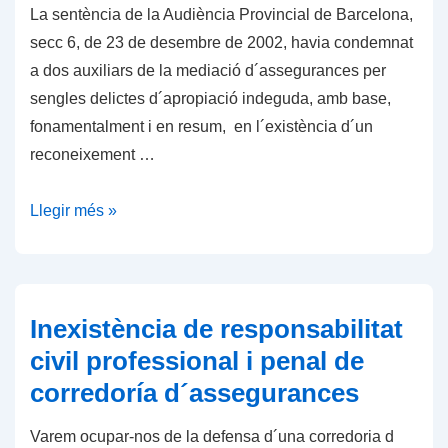
de
La sentència de la Audiència Provincial de Barcelona,
la
secc 6, de 23 de desembre de 2002, havia condemnat
invalidesa
a dos auxiliars de la mediació d´assegurances per
sengles delictes d´apropiació indeguda, amb base,
fonamentalment i en resum, en l´existència d´un
reconeixement …
Inexistència
Llegir més »
de
delicte
d
´apropiació
Inexistència de responsabilitat
indeguda
civil professional i penal de
d
corredoría d´assegurances
´auxiliar
extern
Varem ocupar-nos de la defensa d´una corredoria d