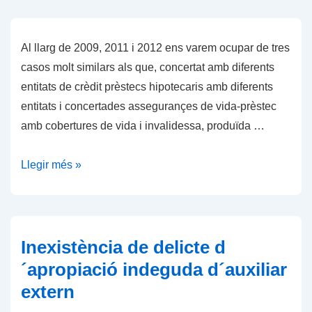
vida
i
escalat
Al llarg de 2009, 2011 i 2012 ens varem ocupar de tres
de
casos molt similars als que, concertat amb diferents
limitació
entitats de crèdit prèstecs hipotecaris amb diferents
del
entitats i concertades assegurançes de vida-prèstec
capital
amb cobertures de vida i invalidessa, produïda …
assegurat
segons
Llegir més »
l’abast
de
la
patologia
Inexistència de delicte d
o
´apropiació indeguda d´auxiliar
lesió
extern
determinants