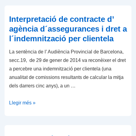
LA
LLEI
Interpretació de contracte d’
DE
agència d´assegurances i dret a
CONTRACTE
l´indemnització per clientela
D’ASSEGURANÇA
I
La sentència de l’ Audiència Provincial de Barcelona,
DEFECTUOSA
secc.19, de 29 de gener de 2014 va reconèixer el dret
DESIGNACIÓ
a percebre una indemnització per clientela (una
DE
anualitat de comissions resultants de calcular la mitja
PÈRIT
dels darrers cinc anys), a un …
PER
L’ASSEGURADORA
Interpretació
Llegir més »
de
contracte
d’