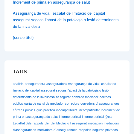
Increment de prima en assegurança de salut
Assegurança de vida i escalat de limitació del capital
assegurat segons l’abast de la patologia o lesió determinants
de la invalidesa
(sense títol)
TAGS
analisis
asseguradora
asseguradora
Assegurança de vida i escalat de
limitació del capital assegurat segons l'abast de la patologia o lesió
determinants de la invalidesa
assegurat
canvi de mediador
carrecs
publics
carta de canvi de mediador
corredors
corredors d´assegurances
càrrecs públics
guia practica
incompatibilitat
Incompatibilitat
Increment de
prima en assegurança de salut
informe pericial
informe pericial @ca
Legalitat dels rappels
Llei
Llei Mediació
l´assegurat
mediacion
mediadors
d'assegurances
mediadors d´assegurances
rappeles
seguros privados