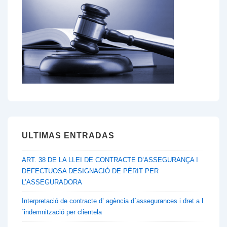
de
canvi
de
mediador
enviada
pel
client
a
la
ULTIMAS ENTRADAS
asseguradora
ART. 38 DE LA LLEI DE CONTRACTE D’ASSEGURANÇA I
DEFECTUOSA DESIGNACIÓ DE PÈRIT PER
L’ASSEGURADORA
Interpretació de contracte d’ agència d´assegurances i dret a l
´indemnització per clientela