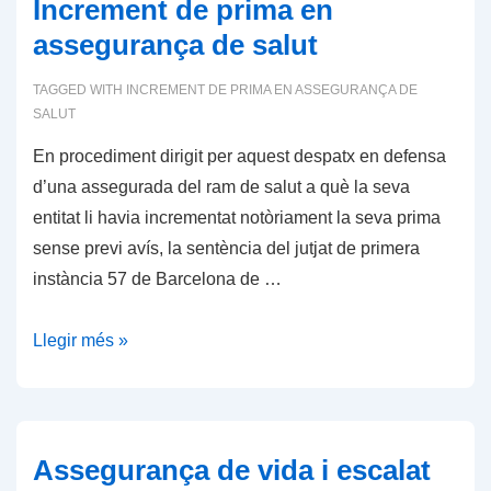
agència
Increment de prima en
d
assegurança de salut
´assegurances
TAGGED WITH
INCREMENT DE PRIMA EN ASSEGURANÇA DE
i
SALUT
dret
a
En procediment dirigit per aquest despatx en defensa
l
d’una assegurada del ram de salut a què la seva
´indemnització
entitat li havia incrementat notòriament la seva prima
per
sense previ avís, la sentència del jutjat de primera
clientela
instància 57 de Barcelona de …
Increment
Llegir més »
de
prima
en
assegurança
Assegurança de vida i escalat