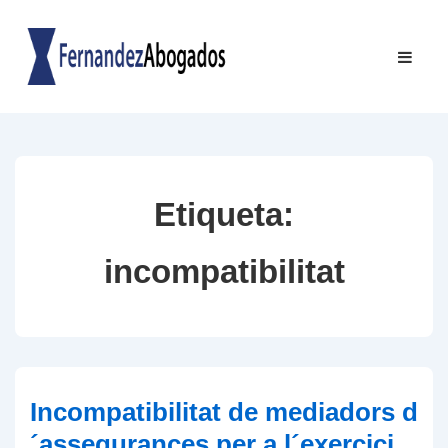
↓
Salta
Navegac
ME
al
principal
contingut
principal
Etiqueta:
incompatibilitat
Incompatibilitat de mediadors d
´assegurances per a l´exercici