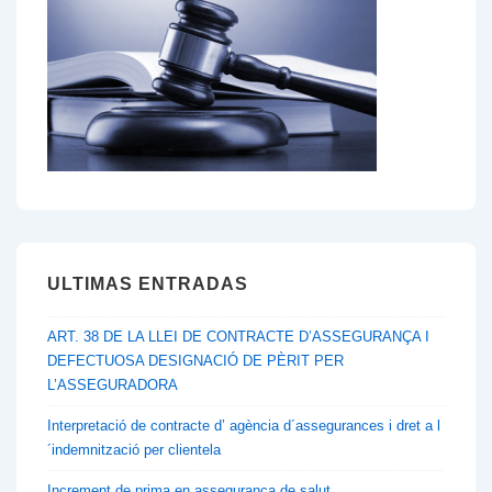
a
l
´exercici
de
càrrecs
públics
ULTIMAS ENTRADAS
ART. 38 DE LA LLEI DE CONTRACTE D’ASSEGURANÇA I
DEFECTUOSA DESIGNACIÓ DE PÈRIT PER
L’ASSEGURADORA
Interpretació de contracte d’ agència d´assegurances i dret a l
´indemnització per clientela
Increment de prima en assegurança de salut