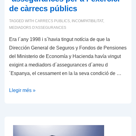
de càrrecs públics
TAGGED WITH
CARRECS PUBLICS
,
INCOMPATIBILITAT
,
MEDIADORS D'ASSEGURANCES
Era l´any 1998 i s´havia tingut notícia de que la
Dirección General de Seguros y Fondos de Pensiones
del Ministerio de Economía y Hacienda havía vingut
exigint a mediadors d´assegurances d´arreu d
´Espanya, el cessament en la la seva condició de …
Incompatibilitat
Llegir més »
de
mediadors
d
´assegurances
per