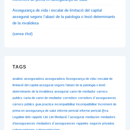
Assegurança de vida i escalat de limitació del capital
assegurat segons l’abast de la patologia o lesió determinants
de la invalidesa
(sense títol)
TAGS
analisis
asseguradora
asseguradora
Assegurança de vida i escalat de
limitació del capital assegurat segons l'abast de la patologia o lesió
determinants de la invalidesa
assegurat
canvi de mediador
carrecs
publics
carta de canvi de mediador
corredors
corredors d´assegurances
càrrecs públics
guia practica
incompatibilitat
Incompatibilitat
Increment de
prima en assegurança de salut
informe pericial
informe pericial @ca
Legalitat dels rappels
Llei
Llei Mediació
l´assegurat
mediacion
mediadors
d'assegurances
mediadors d´assegurances
rappeles
seguros privados
sobrecomisions
sobrecomissions