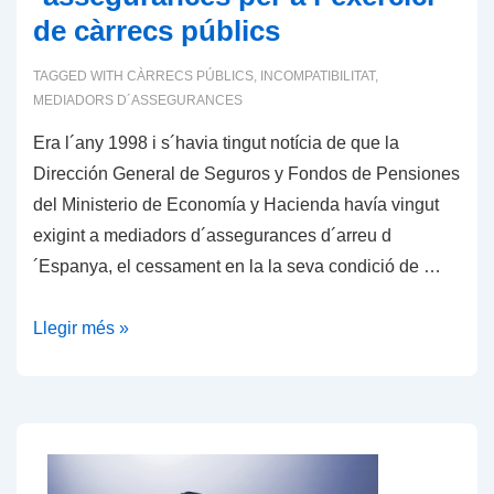
de càrrecs públics
TAGGED WITH
CÀRRECS PÚBLICS
,
INCOMPATIBILITAT
,
MEDIADORS D´ASSEGURANCES
Era l´any 1998 i s´havia tingut notícia de que la
Dirección General de Seguros y Fondos de Pensiones
del Ministerio de Economía y Hacienda havía vingut
exigint a mediadors d´assegurances d´arreu d
´Espanya, el cessament en la la seva condició de …
Incompatibilitat
Llegir més »
de
mediadors
d
´assegurances
per