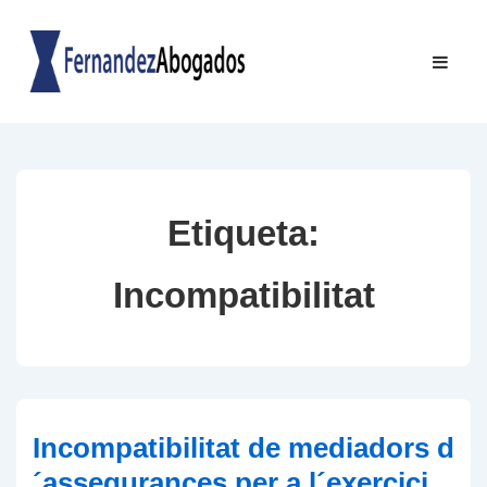
↓
Salta
Navegac
ME
al
principal
contingut
principal
Etiqueta:
Incompatibilitat
Incompatibilitat de mediadors d
´assegurances per a l´exercici