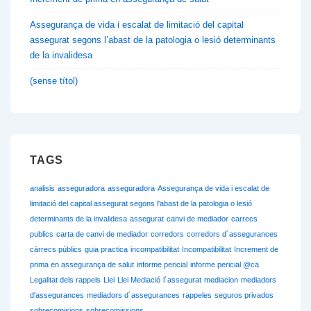
Assegurança de vida i escalat de limitació del capital
assegurat segons l’abast de la patologia o lesió determinants
de la invalidesa
(sense títol)
TAGS
analisis
asseguradora
asseguradora
Assegurança de vida i escalat de
limitació del capital assegurat segons l'abast de la patologia o lesió
determinants de la invalidesa
assegurat
canvi de mediador
carrecs
publics
carta de canvi de mediador
corredors
corredors d´assegurances
càrrecs públics
guia practica
incompatibilitat
Incompatibilitat
Increment de
prima en assegurança de salut
informe pericial
informe pericial @ca
Legalitat dels rappels
Llei
Llei Mediació
l´assegurat
mediacion
mediadors
d'assegurances
mediadors d´assegurances
rappeles
seguros privados
sobrecomisions
sobrecomissions