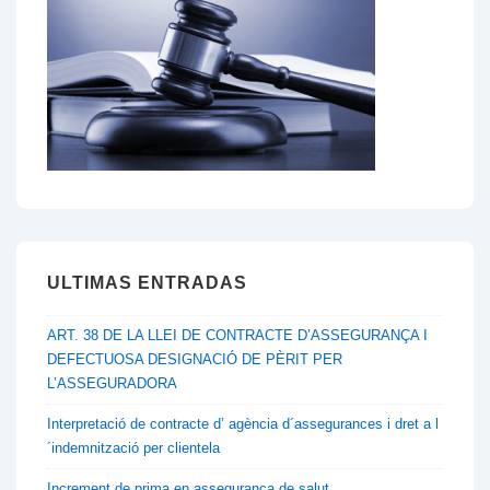
a
l
´exercici
de
càrrecs
públics
ULTIMAS ENTRADAS
ART. 38 DE LA LLEI DE CONTRACTE D’ASSEGURANÇA I
DEFECTUOSA DESIGNACIÓ DE PÈRIT PER
L’ASSEGURADORA
Interpretació de contracte d’ agència d´assegurances i dret a l
´indemnització per clientela
Increment de prima en assegurança de salut