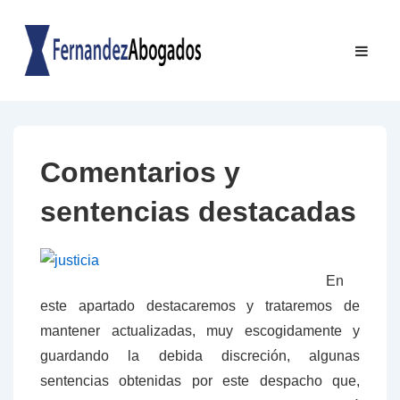
↓
Saltar
Navegac
ME
al
principal
contenido
principal
Comentarios y
sentencias destacadas
En
este apartado destacaremos y trataremos de
mantener actualizadas, muy escogidamente y
guardando la debida discreción, algunas
sentencias obtenidas por este despacho que,