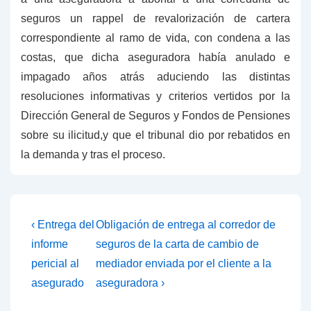
seguros un
rappel
de revalorización de cartera
correspondiente al ramo de vida, con condena a las
costas, que dicha aseguradora había anulado e
impagado años atrás aduciendo las distintas
resoluciones informativas y criterios vertidos por la
Dirección General de Seguros y Fondos de Pensiones
sobre su ilicitud,y que el tribunal dio por rebatidos en
la demanda y tras el proceso.
Navegación
La
Next
‹ Entrega del
Obligación de entrega al corredor de
publicación
Post
de
informe
seguros de la carta de cambio de
anterior
es
pericial al
mediador enviada por el cliente a la
entradas
es
asegurado
aseguradora ›