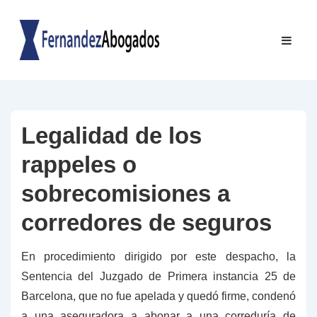
↓
Saltar
Navegac
ME
al
principal
contenido
principal
Legalidad de los
rappeles o
sobrecomisiones a
corredores de seguros
En procedimiento dirigido por este despacho, la
Sentencia del Juzgado de Primera instancia 25 de
Barcelona, que no fue apelada y quedó firme, condenó
a una aseguradora a abonar a una correduría de