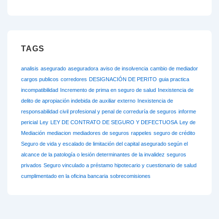
TAGS
analisis
asegurado
aseguradora
aviso de insolvencia
cambio de mediador
cargos publicos
corredores
DESIGNACIÓN DE PERITO
guia practica
incompatibilidad
Incremento de prima en seguro de salud
Inexistencia de
delito de apropiación indebida de auxiliar externo
Inexistencia de
responsabilidad civil profesional y penal de correduría de seguros
informe
pericial
Ley
LEY DE CONTRATO DE SEGURO Y DEFECTUOSA
Ley de
Mediación
mediacion
mediadores de seguros
rappeles
seguro de crédito
Seguro de vida y escalado de limitación del capital asegurado según el
alcance de la patología o lesión determinantes de la invalidez
seguros
privados
Seguro vinculado a préstamo hipotecario y cuestionario de salud
cumplimentado en la oficina bancaria
sobrecomisiones