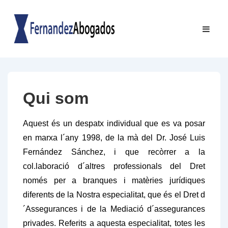
↓
Saltar
Navegac
ME
al
principal
contenido
principal
Qui som
Aquest és un despatx individual que es va posar
en marxa l´any 1998, de la mà del Dr. José Luis
Fernández Sánchez, i que recòrrer a la
col.laboració d´altres professionals del Dret
només per a branques i matèries jurídiques
diferents de la Nostra especialitat, que és el Dret d
´Assegurances i de la Mediació d´assegurances
privades. Referits a aquesta especialitat, totes les